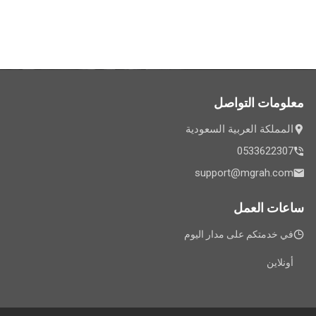
معلومات التواصل
المملكة العربية السعودية
0533622307
support@mgrah.com
ساعات العمل
في خدمتكم على مدار اليوم
أونلاين