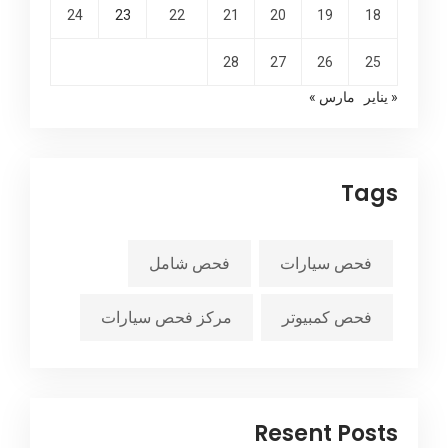
24
23
22
21
20
19
18
28
27
26
25
« يناير
مارس »
Tags
فحص سيارات
فحص شامل
فحص كمبيوتر
مركز فحص سيارات
Resent Posts